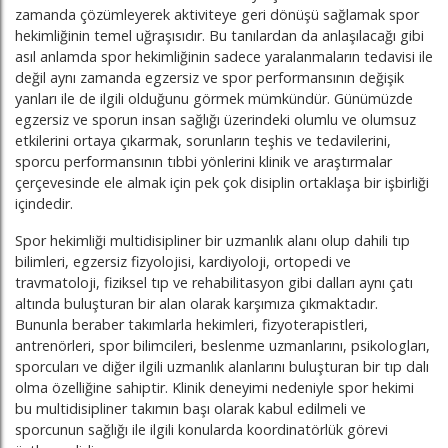
zamanda çözümleyerek aktiviteye geri dönüşü sağlamak spor
hekimliğinin temel uğraşısıdır. Bu tanılardan da anlaşılacağı gibi
asıl anlamda spor hekimliğinin sadece yaralanmaların tedavisi ile
değil aynı zamanda egzersiz ve spor performansının değişik
yanları ile de ilgili olduğunu görmek mümkündür. Günümüzde
egzersiz ve sporun insan sağlığı üzerindeki olumlu ve olumsuz
etkilerini ortaya çıkarmak, sorunların teşhis ve tedavilerini,
sporcu performansının tıbbi yönlerini klinik ve araştırmalar
çerçevesinde ele almak için pek çok disiplin ortaklaşa bir işbirliği
içindedir.
Spor hekimliği multidisipliner bir uzmanlık alanı olup dahili tıp
bilimleri, egzersiz fizyolojisi, kardiyoloji, ortopedi ve
travmatoloji, fiziksel tıp ve rehabilitasyon gibi dalları aynı çatı
altında buluşturan bir alan olarak karşımıza çıkmaktadır.
Bununla beraber takımlarla hekimleri, fizyoterapistleri,
antrenörleri, spor bilimcileri, beslenme uzmanlarını, psikologları,
sporcuları ve diğer ilgili uzmanlık alanlarını buluşturan bir tıp dalı
olma özelliğine sahiptir. Klinik deneyimi nedeniyle spor hekimi
bu multidisipliner takımın başı olarak kabul edilmeli ve
sporcunun sağlığı ile ilgili konularda koordinatörlük görevi