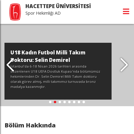
HACETTEPE ÜNİVERSİTESİ
Spor Hekimliği AD
U18 Kadın Futbol Milli Takım
Doktoru: Selin Demirel
İstanbul'da 6-18 Nisan 2026 tarihleri arasında
düzenlenen U18 UEFA Dostluk Kupası'nda bölümümüz
hekimlerinden Dr. Selin Demirel Milli Takım doktoru
olarak görev almış, milli takımımız turnuvada bronz
madalya kazanmıştır.
Bölüm Hakkında