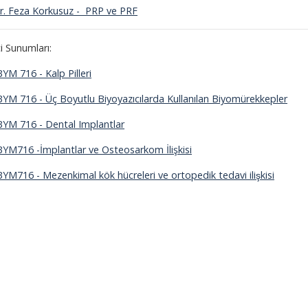
Dr. Feza Korkusuz -
PRP ve PRF
i Sunumları:
BYM 716 - Kalp Pilleri
BYM 716 - Üç Boyutlu Biyoyazıcılarda Kullanılan Biyomürekkepler
BYM 716 - Dental Implantlar
BYM716 -
İmplantlar ve Osteosarkom İlişkisi
BYM716 - Mezenkimal kök hücreleri ve ortopedik tedavi ilişkisi