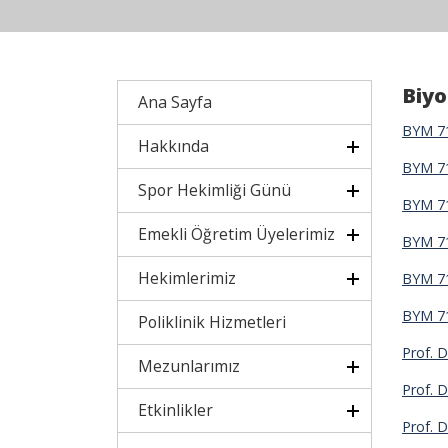
Biyo
Ana Sayfa
BYM 71
Hakkında
BYM 71
Spor Hekimliği Günü
BYM 71
Emekli Öğretim Üyelerimiz
BYM 71
Hekimlerimiz
BYM 71
BYM 71
Poliklinik Hizmetleri
Prof. 
Mezunlarımız
Prof. 
Etkinlikler
Prof. 