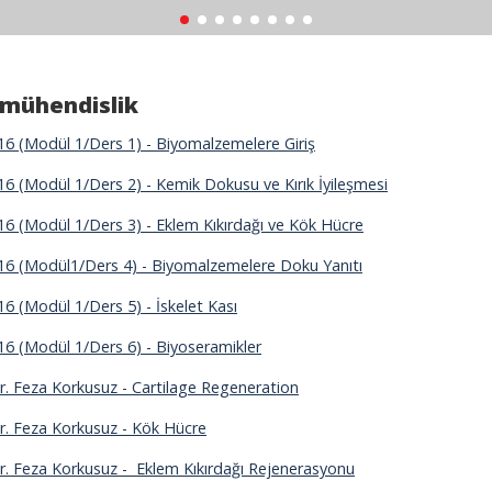
mühendislik
6 (Modül 1/Ders 1) - Biyomalzemelere Giriş
6 (Modül 1/Ders 2) - Kemik Dokusu ve Kırık İyileşmesi
6 (Modül 1/Ders 3) - Eklem Kıkırdağı ve Kök Hücre
6 (Modül1/Ders 4) - Biyomalzemelere Doku Yanıtı
6 (Modül 1/Ders 5) - İskelet Kası
6 (Modül 1/Ders 6) - Biyoseramikler
Dr. Feza Korkusuz - Cartilage Regeneration
Dr. Feza Korkusuz - Kök Hücre
Dr. Feza Korkusuz - Eklem Kıkırdağı Rejenerasyonu