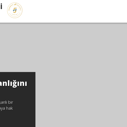
İ
U18 Kadın Futbol Milli Takım
Doktoru: Selin Demirel
İstanbul'da 6-18 Nisan 2026 tarihleri arasında düzenlenen U18
UEFA Dostluk Kupası'nda bölümümüz hekimlerinden Dr. Selin
Demirel Milli Takım doktoru olarak görev almış, milli takımımız
turnuvada bronz madalya kazanmıştır.