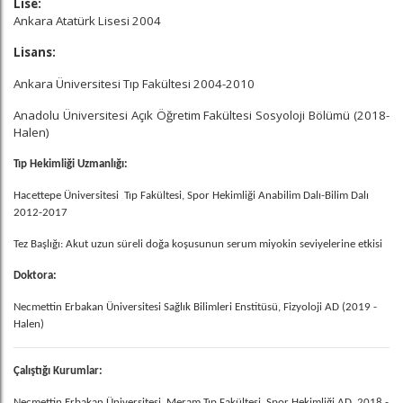
Lise:
Ankara Atatürk Lisesi 2004
Lisans:
Ankara Üniversitesi Tıp Fakültesi 2004-2010
Anadolu Üniversitesi Açık Öğretim Fakültesi Sosyoloji Bölümü (2018-
Halen)
Tıp Hekimliği Uzmanlığı:
Hacettepe Üniversitesi
Tıp Fakültesi, Spor Hekimliği Anabilim Dalı-Bilim Dalı
2012-2017
Tez Başlığı:
Akut uzun süreli doğa koşusunun serum miyokin seviyelerine etkisi
Doktora:
Necmettin Erbakan Üniversitesi Sağlık Bilimleri Enstitüsü, Fizyoloji AD (2019 -
Halen)
Çalıştığı Kurumlar:
Necmettin Erbakan Üniversitesi, Meram Tıp Fakültesi, Spor Hekimliği AD, 2018 -