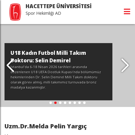
HACETTEPE ÜNİVERSİTESİ
Spor Hekimliği AD
U18 Kadın Futbol Milli Takım
Doktoru: Selin Demirel
İstanbul'da 6-18 Nisan 2026 tarihleri arasında
düzenlenen U18 UEFA Dostluk Kupası'nda bölümümüz
hekimlerinden Dr. Selin Demirel Milli Takım doktoru
olarak görev almış, milli takımımız turnuvada bronz
madalya kazanmıştır.
Uzm.Dr.Melda Pelin Yargıç