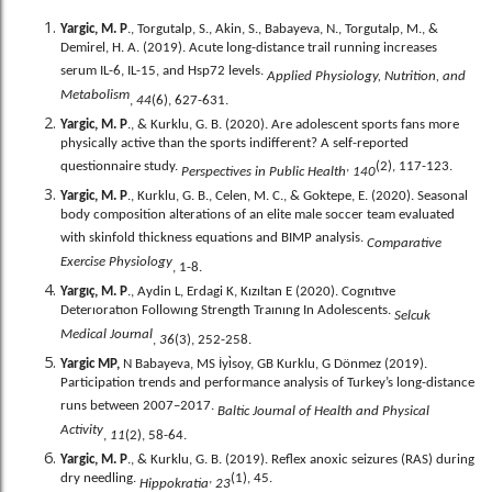
Yargic, M. P
., Torgutalp, S., Akin, S., Babayeva, N., Torgutalp, M., &
Demirel, H. A. (2019). Acute long-distance trail running increases
serum IL-6, IL-15, and Hsp72 levels.
Applied Physiology, Nutrition, and
Metabolism
,
44
(6), 627-631.
Yargic, M. P
., & Kurklu, G. B. (2020). Are adolescent sports fans more
physically active than the sports indifferent? A self-reported
questionnaire study.
,
(2), 117-123.
Perspectives in Public Health
140
Yargic, M. P
., Kurklu, G. B., Celen, M. C., & Goktepe, E. (2020). Seasonal
body composition alterations of an elite male soccer team evaluated
with skinfold thickness equations and BIMP analysis.
Comparative
Exercise Physiology
, 1-8.
Yargıç, M. P
., Aydin L, Erdagi K, Kızıltan E (2020). Cognıtıve
Deterıoratıon Followıng Strength Traınıng In Adolescents.
Selcuk
Medical Journal
,
36
(3), 252-258.
Yargic MP,
N Babayeva, MS İyi̇soy, GB Kurklu, G Dönmez (2019).
Participation trends and performance analysis of Turkey’s long-distance
runs between 2007–2017.
Baltic Journal of Health and Physical
Activity
,
11
(2), 58-64.
Yargic, M. P
., & Kurklu, G. B. (2019). Reflex anoxic seizures (RAS) during
dry needling.
,
(1), 45.
Hippokratia
23