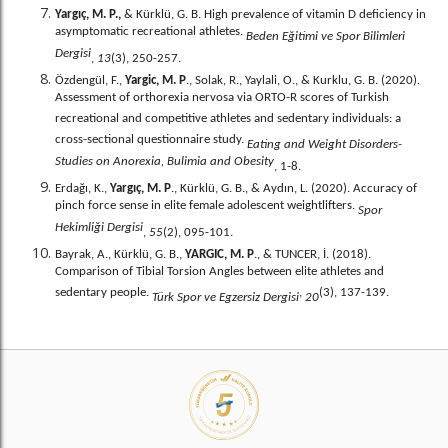
Yargıç, M. P.,
& Kürklü, G. B. High prevalence of vitamin D deficiency in
asymptomatic recreational athletes.
Beden Eğitimi ve Spor Bilimleri
Dergisi
,
13
(3), 250-257.
Özdengül, F.,
Yargic, M. P
., Solak, R., Yaylali, O., & Kurklu, G. B. (2020).
Assessment of orthorexia nervosa via ORTO-R scores of Turkish
recreational and competitive athletes and sedentary individuals: a
cross-sectional questionnaire study.
Eating and Weight Disorders-
Studies on Anorexia, Bulimia and Obesity
, 1-8.
Erdağı, K.,
Yargıç, M. P
., Kürklü, G. B., & Aydın, L. (2020). Accuracy of
pinch force sense in elite female adolescent weightlifters.
Spor
Hekimliği Dergisi
,
55
(2), 095-101.
Bayrak, A., Kürklü, G. B.,
YARGIC, M. P
., & TUNCER, İ. (2018).
Comparison of Tibial Torsion Angles between elite athletes and
sedentary people.
,
(3), 137-139.
Türk Spor ve Egzersiz Dergisi
20