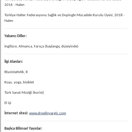
2016 - Halen
Türkiye Halter Federasyonu Sağlık ve Dopingle Mücadele Kurulu Üyesi, 2018 -
Halen
Yabancı Diller:
İngilizce, Almanca, Farsça (başlangıç düzeyinde)
İlgi Alanları:
Biyoistatistik, R
Koşu, yoga, bisiklet
Türk Sanat Müziği (korist)
El işi
İnternet sitesi:
www.drpelinyargic.com
Başlıca Bilimsel Yayınlar: