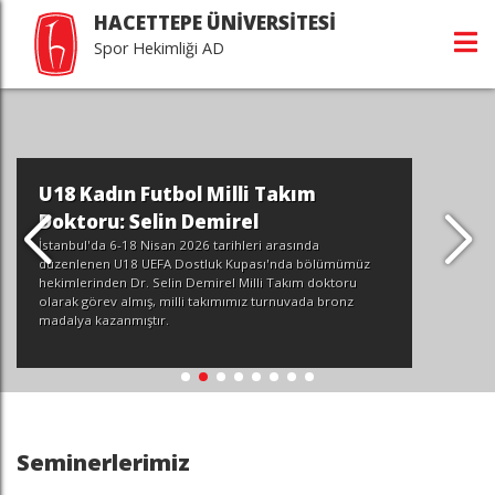
HACETTEPE ÜNİVERSİTESİ
Spor Hekimliği AD
U18 Kadın Futbol Milli Takım
Doktoru: Selin Demirel
İstanbul'da 6-18 Nisan 2026 tarihleri arasında
düzenlenen U18 UEFA Dostluk Kupası'nda bölümümüz
hekimlerinden Dr. Selin Demirel Milli Takım doktoru
olarak görev almış, milli takımımız turnuvada bronz
madalya kazanmıştır.
Seminerlerimiz