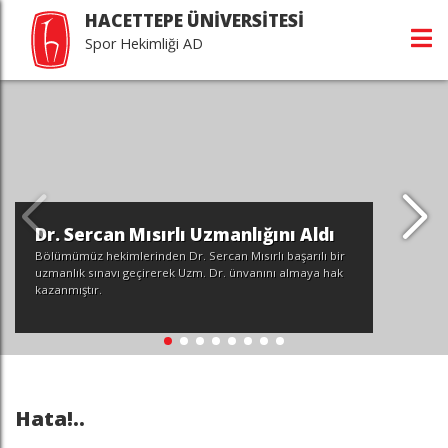
HACETTEPE ÜNİVERSİTESİ
Spor Hekimliği AD
Dr. Sercan Mısırlı Uzmanlığını Aldı
Bölümümüz hekimlerinden Dr. Sercan Mısırlı başarılı bir
uzmanlık sınavı geçirerek Uzm. Dr. ünvanını almaya hak
kazanmıştır.
Hata!..